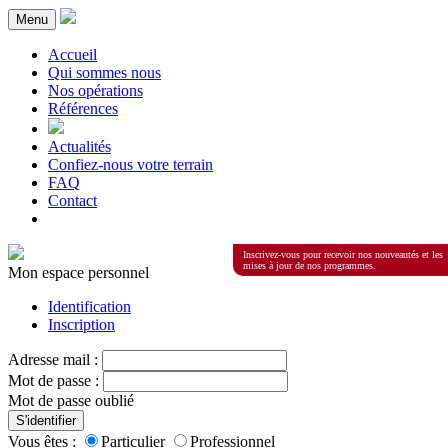
Menu
Accueil
Qui sommes nous
Nos opérations
Références
Actualités
Confiez-nous votre terrain
FAQ
Contact
Inscrivez-vous pour recevoir nos nouveautés et les
mises à jour de nos programmes.
Mon espace personnel
Identification
Inscription
Adresse mail :
Mot de passe :
Mot de passe oublié
S'identifier
Vous êtes :
Particulier
Professionnel