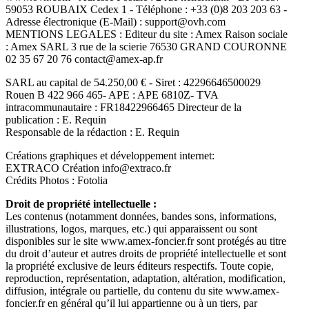
59053 ROUBAIX Cedex 1 - Téléphone : +33 (0)8 203 203 63 -
Adresse électronique (E-Mail) : support@ovh.com
MENTIONS LEGALES : Editeur du site : Amex Raison sociale
: Amex SARL 3 rue de la scierie 76530 GRAND COURONNE
02 35 67 20 76 contact@amex-ap.fr
SARL au capital de 54.250,00 € - Siret : 42296646500029
Rouen B 422 966 465- APE : APE 6810Z- TVA
intracommunautaire : FR18422966465 Directeur de la
publication : E. Requin
Responsable de la rédaction : E. Requin
Créations graphiques et développement internet:
EXTRACO Création info@extraco.fr
Crédits Photos : Fotolia
Droit de propriété intellectuelle :
Les contenus (notamment données, bandes sons, informations,
illustrations, logos, marques, etc.) qui apparaissent ou sont
disponibles sur le site www.amex-foncier.fr sont protégés au titre
du droit d’auteur et autres droits de propriété intellectuelle et sont
la propriété exclusive de leurs éditeurs respectifs. Toute copie,
reproduction, représentation, adaptation, altération, modification,
diffusion, intégrale ou partielle, du contenu du site www.amex-
foncier.fr en général qu’il lui appartienne ou à un tiers, par