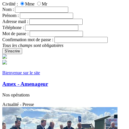
Civilité :
Mme
Mr
Nom :
Prénom :
Adresse mail :
Téléphone :
Mot de passe :
Confirmation mot de passe :
Tous les champs sont obligatoires
S'inscrire
Bienvenue sur le site
Amex - Amenageur
Nos opérations
Actualité - Presse