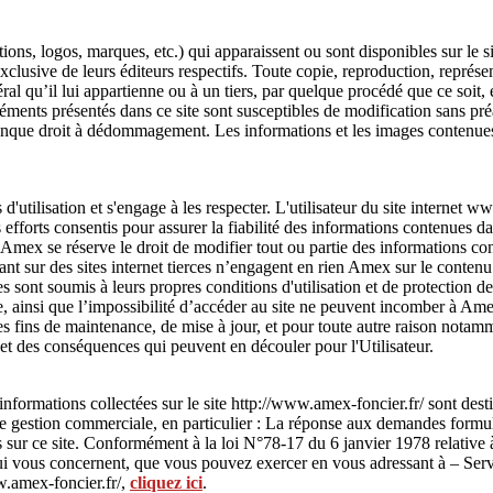
ons, logos, marques, etc.) qui apparaissent ou sont disponibles sur le s
 exclusive de leurs éditeurs respectifs. Toute copie, reproduction, représe
l qu’il lui appartienne ou à un tiers, par quelque procédé que ce soit, e
éments présentés dans ce site sont susceptibles de modification sans pré
conque droit à dédommagement. Les informations et les images contenues
 d'utilisation et s'engage à les respecter. L'utilisateur du site internet
 efforts consentis pour assurer la fiabilité des informations contenues d
. Amex se réserve le droit de modifier tout ou partie des informations co
nt sur des sites internet tierces n’engagent en rien Amex sur le contenu q
es sont soumis à leurs propres conditions d'utilisation et de protection
site, ainsi que l’impossibilité d’accéder au site ne peuvent incomber à A
des fins de maintenance, de mise à jour, et pour toute autre raison notamm
et des conséquences qui peuvent en découler pour l'Utilisateur.
nformations collectées sur le site http://www.amex-foncier.fr/ sont des
e gestion commerciale, en particulier : La réponse aux demandes formulée
s sur ce site. Conformément à la loi N°78-17 du 6 janvier 1978 relative à
s qui vous concernent, que vous pouvez exercer en vous adressant à – S
w.amex-foncier.fr/,
cliquez ici
.