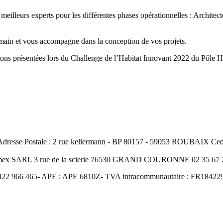
lleurs experts pour les différentes phases opérationnelles : Architect
in et vous accompagne dans la conception de vos projets.
tions présentées lors du Challenge de l’Habitat Innovant 2022 du Pôle 
resse Postale : 2 rue kellermann - BP 80157 - 59053 ROUBAIX Cedex
Amex SARL 3 rue de la scierie 76530 GRAND COURONNE 02 35 67 2
422 966 465- APE : APE 6810Z- TVA intracommunautaire : FR18422966