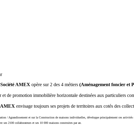
r
a
Société AMEX
opère sur 2 des 4 métiers
(Aménagement foncier et P
 et de promotion immobilière horizontale destinées aux particuliers co
é AMEX
envisage toujours ses projets de territoires aux cotés des collec
ion / Agrandissement et sur la Construction de maisons individuelles, développe principalement ces activités s
ses 2100 collaborateurs et ses 10 000 maisons construites par an.