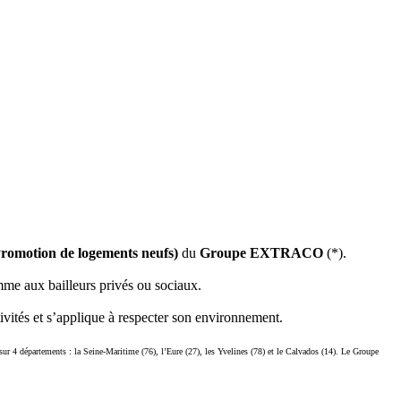
romotion de logements neufs)
du
Groupe EXTRACO
(*).
mme aux bailleurs privés ou sociaux.
tivités et s’applique à respecter son environnement.
ur 4 départements : la Seine-Maritime (76), l’Eure (27), les Yvelines (78) et le Calvados (14). Le Groupe