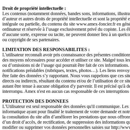
Droit de propriété intellectuelle :
Les contenus (notamment données, bandes sons, informations, illustrati
d’auteur et autres droits de propriété intellectuelle et sont la propriété
intégrale ou partielle, du contenu du site www.amex-foncier.fr en généra
ordinateur et réservée à l’usage exclusivement privé du copiste. Les él
d’aucune sorte, expresse ou tacite, ne peuvent donner lieu à un quel
ou copyright de ses partenaires.
LIMITATION DES RESPONSABILITES :
L'utilisateur reconnaît avoir pris connaissance des présentes conditions
des moyens nécessaires pour accéder et utiliser ce site. Malgré tous les
ou d’omissions ni de l’usage qui pourrait être fait de ces informations
notifications préalables (rubriques, textes, photos…). Les liens renvoya
être faite des données s’y rapportant. Nous vous rappelons que ces sit
directs ou indirects, résultant du contenu et/ou de l’utilisation de ce 
autant être tenue à aucune obligation d'y parvenir. Il est précisé qu'à 
interrompu. Amex n'est en aucun cas responsable de ces interruptions 
PROTECTION DES DONNEES
L'Utilisateur est seul responsable des données qu'il communique. Les i
informatique ayant pour finalité le traitement de votre demande et notr
la consultation du site afin d’améliorer les prestations que nous offron
d’un droit d’accès, de rectification, de suppression des information
modifier ou supprimer vos données personnelles saisies sur http://ww