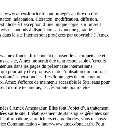
ite www.amex-foncier.fr sont protégés au titre du droit
ntation, adaptation, altération, modification, diffusion,
st illicite à l’exception d’une unique copie, sur un seul
avis et sont mis à disposition sans aucune garantie
 dans le site Internet sont protégées par copyright © Amex
 www.amex-foncier.fr reconnaît disposer de la compétence et
ans ce site, Amex, ne serait être tenu responsable d’erreurs
ntenues dans les pages du présent site internet sans
ui pourrait y être proposé, ni de l’utilisation qui pourrait
 des données personnelles. Les dommages de toute nature,
mex. Amex s'efforce de maintenir accessible le Site, sans pour
ent d'ordre technique, l'accès au Site pourra être
tinées à Amex Aménageur. Elles font l’objet d’un traitement
s sur le site, L’établissement de statistiques générales sur
 l'informatique, aux fichiers et aux libertés, vous disposez
ervice Communication – http://www.amex-foncier.fr/. Pour