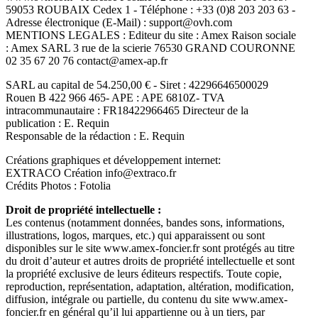
59053 ROUBAIX Cedex 1 - Téléphone : +33 (0)8 203 203 63 -
Adresse électronique (E-Mail) : support@ovh.com
MENTIONS LEGALES : Editeur du site : Amex Raison sociale
: Amex SARL 3 rue de la scierie 76530 GRAND COURONNE
02 35 67 20 76 contact@amex-ap.fr
SARL au capital de 54.250,00 € - Siret : 42296646500029
Rouen B 422 966 465- APE : APE 6810Z- TVA
intracommunautaire : FR18422966465 Directeur de la
publication : E. Requin
Responsable de la rédaction : E. Requin
Créations graphiques et développement internet:
EXTRACO Création info@extraco.fr
Crédits Photos : Fotolia
Droit de propriété intellectuelle :
Les contenus (notamment données, bandes sons, informations,
illustrations, logos, marques, etc.) qui apparaissent ou sont
disponibles sur le site www.amex-foncier.fr sont protégés au titre
du droit d’auteur et autres droits de propriété intellectuelle et sont
la propriété exclusive de leurs éditeurs respectifs. Toute copie,
reproduction, représentation, adaptation, altération, modification,
diffusion, intégrale ou partielle, du contenu du site www.amex-
foncier.fr en général qu’il lui appartienne ou à un tiers, par