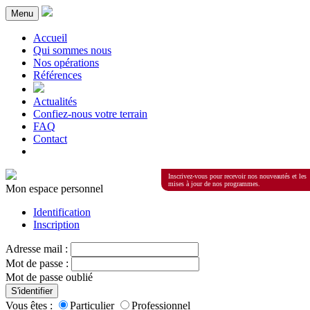
Menu
Accueil
Qui sommes nous
Nos opérations
Références
Actualités
Confiez-nous votre terrain
FAQ
Contact
Inscrivez-vous pour recevoir nos nouveautés et les
mises à jour de nos programmes.
Mon espace personnel
Identification
Inscription
Adresse mail :
Mot de passe :
Mot de passe oublié
S'identifier
Vous êtes :
Particulier
Professionnel