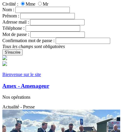
Civilité :
Mme
Mr
Nom :
Prénom :
Adresse mail :
Téléphone :
Mot de passe :
Confirmation mot de passe :
Tous les champs sont obligatoires
S'inscrire
Bienvenue sur le site
Amex - Amenageur
Nos opérations
Actualité - Presse