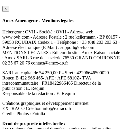
×
Amex Aménageur - Mentions légales
Hébergeur : OVH - Société : OVH - Adresse web :
www.ovh.com - Adresse Postale : 2 rue kellermann - BP 80157 -
59053 ROUBAIX Cedex 1 - Téléphone : +33 (0)8 203 203 63 -
Adresse électronique (E-Mail) : support@ovh.com
MENTIONS LEGALES : Editeur du site : Amex Raison sociale
: Amex SARL 3 rue de la scierie 76530 GRAND COURONNE
02 35 67 20 76 contact@amex-ap.fr
SARL au capital de 54.250,00 € - Siret : 42296646500029
Rouen B 422 966 465- APE : APE 6810Z- TVA
intracommunautaire : FR18422966465 Directeur de la
publication : E. Requin
Responsable de la rédaction : E. Requin
Créations graphiques et développement internet:
EXTRACO Création info@extraco.fr
Crédits Photos : Fotolia
Droit de propriété intellectuelle :
Les contenus (notamment données, bandes sons, informations,